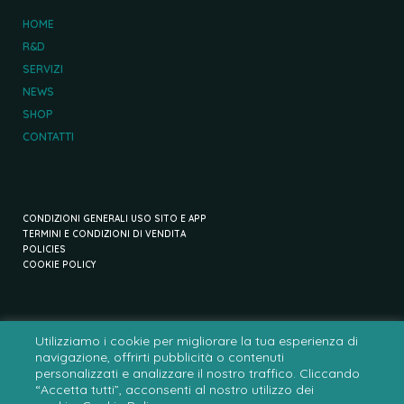
HOME
R&D
SERVIZI
NEWS
SHOP
CONTATTI
CONDIZIONI GENERALI USO SITO E APP
TERMINI E CONDIZIONI DI VENDITA
POLICIES
COOKIE POLICY
Utilizziamo i cookie per migliorare la tua esperienza di
navigazione, offrirti pubblicità o contenuti
personalizzati e analizzare il nostro traffico. Cliccando
“Accetta tutti”, acconsenti al nostro utilizzo dei
+39 351 914 3099