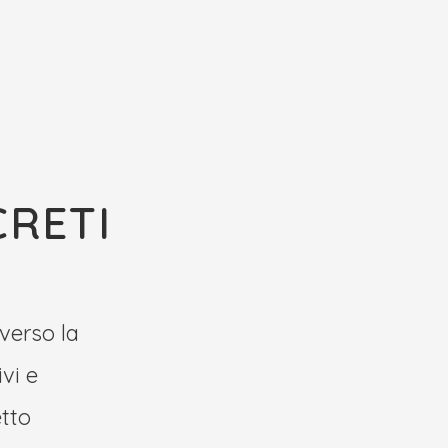
CRETI
averso la
vi e
etto