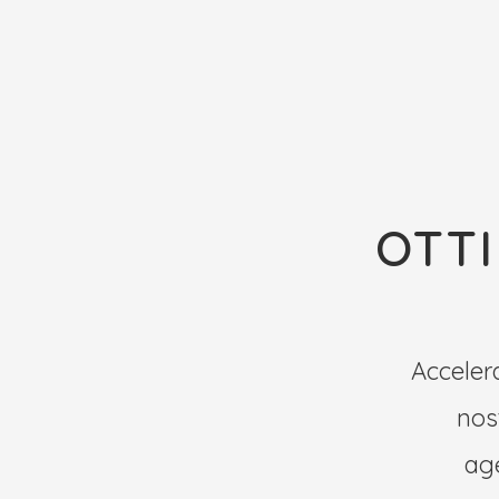
OTTI
Accelera
nos
age